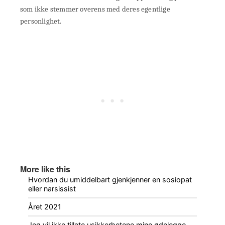
som ikke stemmer overens med deres egentlige
personlighet.
More like this
Hvordan du umiddelbart gjenkjenner en sosiopat
eller narsissist
Året 2021
Jeg vil ikke tillate usikkerhetene mine ødelegge