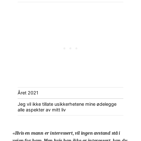
Året 2021
Jeg vil ikke tillate usikkerhetene mine ødelegge
alle aspekter av mitt liv
«Hvis en mann er interessert, vil ingen avstand stå i
veien for ham. Men hvis han ikke er interessert, kan du