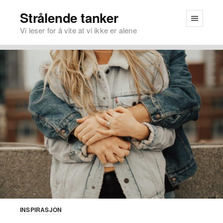
Strålende tanker
Vi leser for å vite at vi ikke er alene
INSPIRASJON