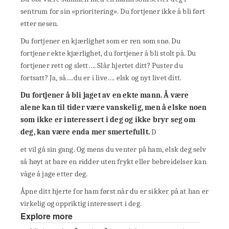
sentrum for sin «prioritering». Du fortjener ikke å bli ført
etter nesen.
Du fortjener en kjærlighet som er ren som snø. Du
fortjener ekte kjærlighet, du fortjener å bli stolt på. Du
fortjener rett og slett…. Slår hjertet ditt? Puster du
fortsatt? Ja, så….du er i live…. elsk og nyt livet ditt.
Du fortjener å bli jaget av en ekte mann. Å være
alene kan til tider være vanskelig, men å elske noen
som ikke er interessert i deg og ikke bryr seg om
deg, kan være enda mer smertefullt.
D
et vil gå sin gang. Og mens du venter på ham, elsk deg selv
så høyt at bare en ridder uten frykt eller bebreidelser kan
våge å jage etter deg.
Åpne ditt hjerte for ham først når du er sikker på at han er
virkelig og oppriktig interessert i deg.
Explore more