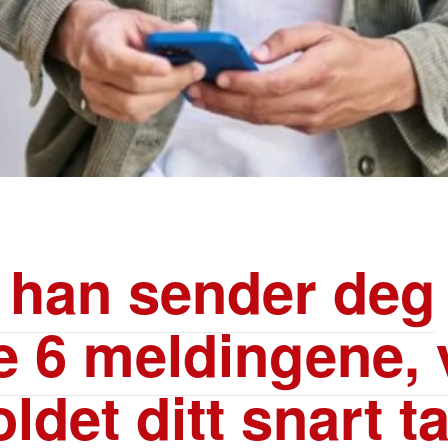
 han sender deg
e 6 meldingene, v
ldet ditt snart t