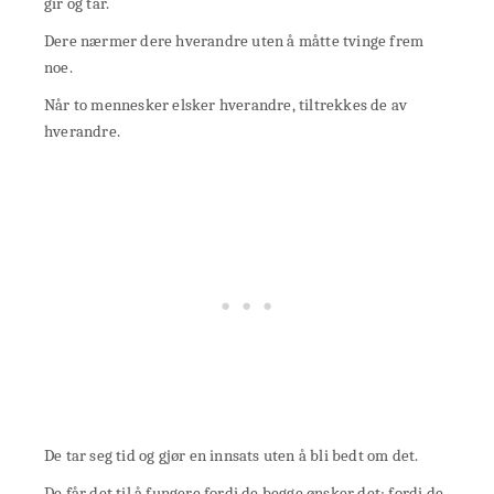
gir og tar.
Dere nærmer dere hverandre uten å måtte tvinge frem
noe.
Når to mennesker elsker hverandre, tiltrekkes de av
hverandre.
De tar seg tid og gjør en innsats uten å bli bedt om det.
De får det til å fungere fordi de begge ønsker det; fordi de