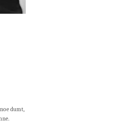
t noe dumt,
enne.