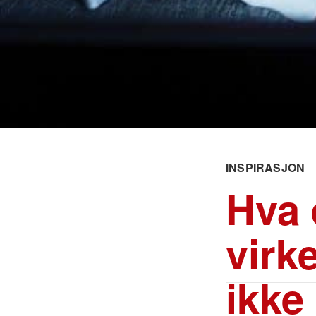
INSPIRASJON
Hva 
virk
ikke