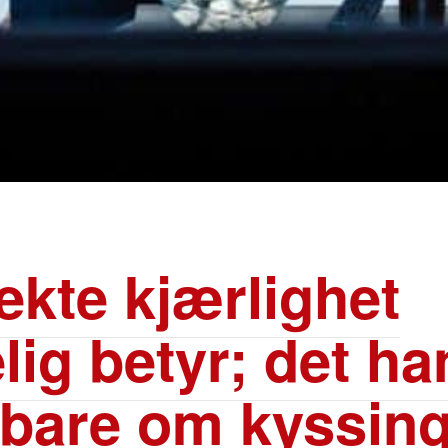
ekte kjærlighet
elig betyr; det ha
 bare om kyssin