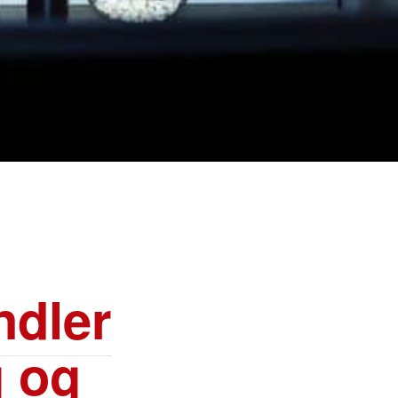
ndler
g og