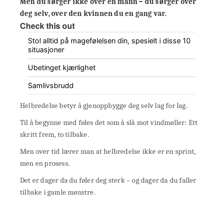
Men du sørger ikke over en mann – du sørger over
deg selv, over den kvinnen du en gang var.
Check this out
Stol alltid på magefølelsen din, spesielt i disse 10
situasjoner
Ubetinget kjærlighet
Samlivsbrudd
Helbredelse betyr å gjenoppbygge deg selv lag for lag.
Til å begynne med føles det som å slå mot vindmøller: Ett
skritt frem, to tilbake.
Men over tid lærer man at helbredelse ikke er en sprint,
men en prosess.
Det er dager da du føler deg sterk – og dager da du faller
tilbake i gamle mønstre.