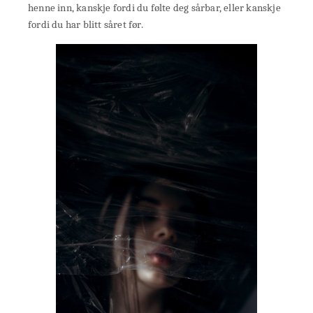
henne inn, kanskje fordi du følte deg sårbar, eller kanskje
fordi du har blitt såret før.