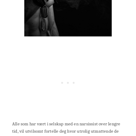
Alle som har vært i selskap med en narsissist over lengre
tid, vil utvilsomt fortelle deg hvor utrolig utmattende de