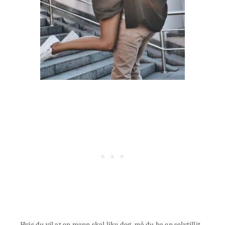
Hvis du vil at en mann skal like deg, må du ha en selvtillit