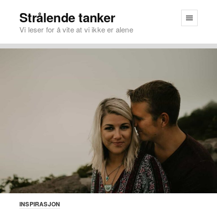
Strålende tanker
Vi leser for å vite at vi ikke er alene
INSPIRASJON