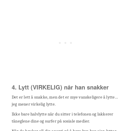
4. Lytt (VIRKELIG) når han snakker
Det er lett å snakke, men det er mye vanskeligere å lytte…
jeg mener virkelig lytte.
Ikke bare halvlytte når du sitter i telefonen og lakkerer
tåneglene dine og surfer på sosiale medier.
Når du bruker all din energi på å høre hva han sier, lytter