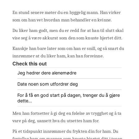
En stund senere møter du en hyggelig mann. Han virker
som om han vet hvordan man behandler en kvinne.
Du liker ham godt, men du er redd for at han til slutt skal
vise seg å være akkurat som den som knuste hjertet ditt.
Kanskje han bare later som om han er snill, og så snart du
innrømmer at du liker ham, kan han forsvinne.
Check this out
Jeg hedrer dere alenemødre
Date noen som utfordrer deg
For å få en god start på dagen, trenger du å gjøre
dette…
Men han fortsetter å gi deg en følelse av trygghet og å ta
vare på deg, uansett hva du utsettes ham for.
På et tidspunkt innrømmer du frykten din for ham. Du
forteller ham om mannen som knuste hjertet ditt i tusen