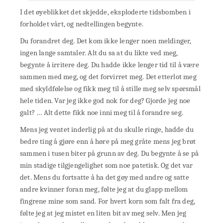
I det øyeblikket det skjedde, eksploderte tidsbomben i
forholdet vårt, og nedtellingen begynte.
Du forandret deg. Det kom ikke lenger noen meldinger,
ingen lange samtaler. Alt du sa at du likte ved meg,
begynte å irritere deg. Du hadde ikke lenger tid til å være
sammen med meg, og det forvirret meg. Det etterlot meg
med skyldfølelse og fikk meg til å stille meg selv spørsmål
hele tiden. Var jeg ikke god nok for deg?
Gjorde jeg
noe
galt
?
… Alt dette fikk noe inni meg til å forandre seg.
Mens jeg ventet inderlig på at du skulle ringe, hadde du
bedre ting å gjøre enn å høre på meg gråte mens jeg brøt
sammen i tusen biter på grunn av deg. Du begynte å se på
min stadige tilgjengelighet som noe patetisk. Og det var
det. Mens du fortsatte å ha det gøy med andre og satte
andre kvinner foran meg, følte jeg at du glapp mellom
fingrene mine som sand. For hvert korn som falt fra deg,
følte jeg at jeg mistet en liten bit av meg selv. Men jeg