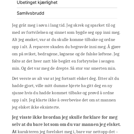
Ubetinget kjærlighet
Samlivsbrudd
Jeg gråt meg i søvn i lang tid. Jeg skrek og sparket til og
med av fortvilelsen og sinnet som bygde seg opp inni meg.
Alt jeg ønsket, var at du skulle komme tilbake og ordne
opp i alt. Å reparere skaden du begravde inni meg. Å gjøre
om på sviket, bedragene, løgnene og de falske løftene. Jeg
følte at det hver natt ble begått en forbrytelse i sengen
min. Og det var meg de drepte. Så stor var smerten min.
Det verste av alt var at jeg fortsatt elsket deg. Etter alt du
hadde gjort, ville mitt dumme hjerte ha gitt deg en ny
sjanse hvis du hadde kommet tilbake og prøvd å ordne
opp i alt. Jeg klarte ikke å overbevise det om at mannen
jeg elsket ikke eksisterte.
Jeg visste ikke hvordan jeg skulle forklare for meg
selv at du bare lot som om du var mannen jeg elsket.
At
karakteren jeg forelsket meg i, bare var nettopp det –