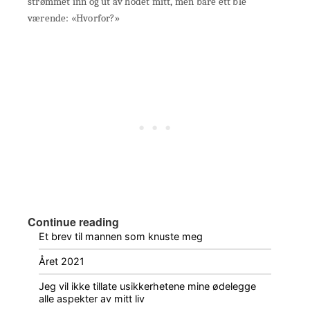
strømmet inn og ut av hodet mitt, men bare ett ble
værende: «Hvorfor?»
Continue reading
Et brev til mannen som knuste meg
Året 2021
Jeg vil ikke tillate usikkerhetene mine ødelegge
alle aspekter av mitt liv