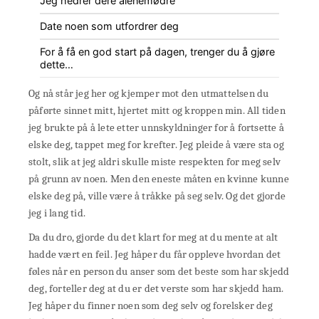
Jeg hedrer dere alenemødre
Date noen som utfordrer deg
For å få en god start på dagen, trenger du å gjøre
dette…
Og nå står jeg her og kjemper mot den utmattelsen du
påførte sinnet mitt, hjertet mitt og kroppen min. All tiden
jeg brukte på å lete etter unnskyldninger for å fortsette å
elske deg, tappet meg for krefter. Jeg pleide å være sta og
stolt, slik at jeg aldri skulle miste respekten for meg selv
på grunn av noen. Men den eneste måten en kvinne kunne
elske deg på, ville være å tråkke på seg selv. Og det gjorde
jeg i lang tid.
Da du dro, gjorde du det klart for meg at du mente at alt
hadde vært en feil. Jeg håper du får oppleve hvordan det
føles når en person du anser som det beste som har skjedd
deg, forteller deg at du er det verste som har skjedd ham.
Jeg håper du finner noen som deg selv og forelsker deg