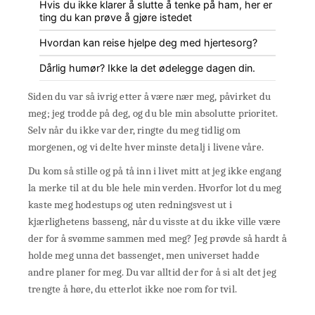
Hvis du ikke klarer å slutte å tenke på ham, her er
ting du kan prøve å gjøre istedet
Hvordan kan reise hjelpe deg med hjertesorg?
Dårlig humør? Ikke la det ødelegge dagen din.
Siden du var så ivrig etter å være nær meg, påvirket du
meg; jeg trodde på deg, og du ble min absolutte prioritet.
Selv når du ikke var der, ringte du meg tidlig om
morgenen, og vi delte hver minste detalj i livene våre.
Du kom så stille og på tå inn i livet mitt at jeg ikke engang
la merke til at du ble hele min verden. Hvorfor lot du meg
kaste meg hodestups og uten redningsvest ut i
kjærlighetens basseng, når du visste at du ikke ville være
der for å svømme sammen med meg? Jeg prøvde så hardt å
holde meg unna det bassenget, men universet hadde
andre planer for meg. Du var alltid der for å si alt det jeg
trengte å høre, du etterlot ikke noe rom for tvil.