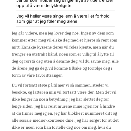
Jenter som holder seg single mye av tiden, ender
opp til å være de lykkeligste
Jeg vil heller være singel enn å være i et forhold
som gjør at jeg føler meg alene
Jeg går videre, men jeg lover deg noe. Ingen av dem som
kommer etter meg vil elske deg med et hjerte så rent som
mitt. Kanskje kyssene deres vil føles kjente, men når du
trenger en utstrakt hånd, noen som er villig til å lytte til
deg og forstå deg uten å dømme deg, vil du savne meg. Alle
de årene jeg ga deg, vil komme tilbake og forfølge deg i
form av våre favorittsanger.
Du vil fortsatt støte på filmer vi så sammen, steder vi
besøkte, og latteren min vil fortsatt være der. Men det vil
ikke lenger ha noen betydning. Jeg har slettet deg for
lenge siden. Jeg har reist murene mine igjen for å hindre
at du finner meg igjen. Jeg har blokkert nummeret ditt og
alle sosiale medier-kontoene dine. Jeg har sørget for at det
ikke er noen som kan fortelle deg noe om meg, hvis du