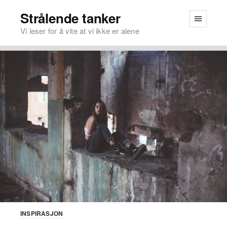
Strålende tanker
Vi leser for å vite at vi ikke er alene
INSPIRASJON