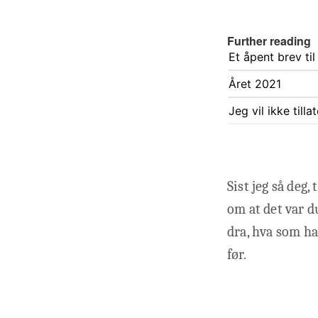
Further reading
Et åpent brev ti
Året 2021
Jeg vil ikke till
Sist jeg så deg,
om at det var d
dra, hva som ha
før.