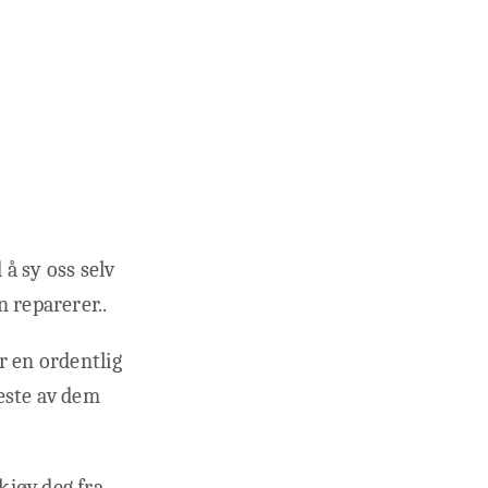
 å sy oss selv
 reparerer..
r en ordentlig
fleste av dem
kjøv deg fra