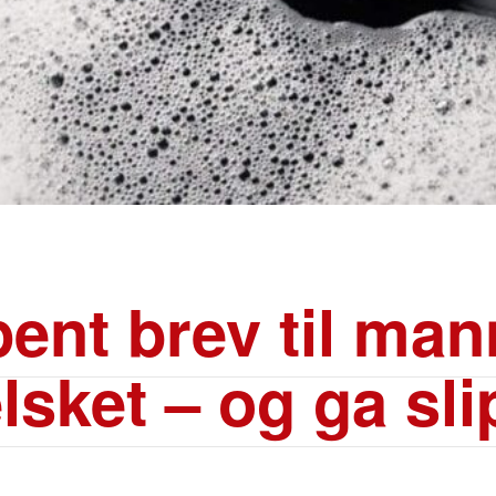
pent brev til ma
elsket – og ga sli