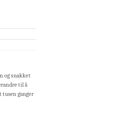
min og snakket
randre til å
rt tusen ganger