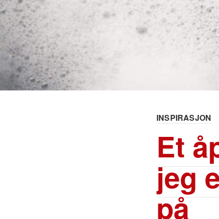
INSPIRASJON
Et å
jeg 
på