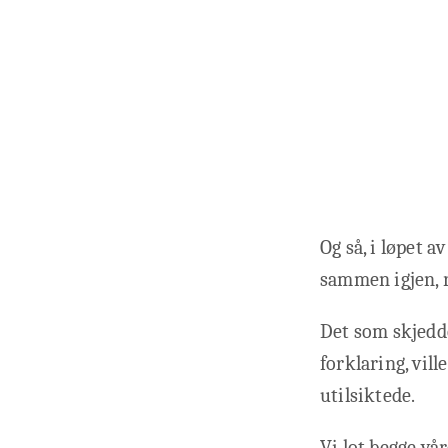
Og så, i løpet a
sammen igjen, r
Det som skjedde
forklaring, ville
utilsiktede.
Vi lot begge vår