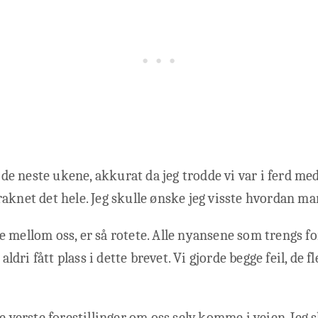
v de neste ukene, akkurat da jeg trodde vi var i ferd med
aknet det hele. Jeg skulle ønske jeg visste hvordan man
 mellom oss, er så rotete. Alle nyansene som trengs fo
 aldri fått plass i dette brevet. Vi gjorde begge feil, de 
e verste forestillinger om oss selv komme i veien. Jeg s