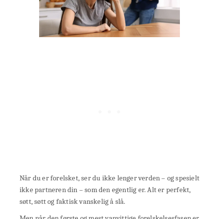
Når du er forelsket, ser du ikke lenger verden – og spesielt
ikke partneren din – som den egentlig er. Alt er perfekt,
søtt, søtt og faktisk vanskelig å slå.
Men når den første og mest vanvittige forelskelsesfasen er