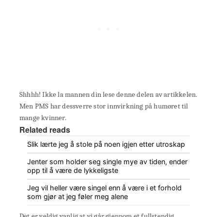
Shhhh! Ikke la mannen din lese denne delen av artikkelen.
Men PMS har dessverre stor innvirkning på humøret til
mange kvinner.
Related reads
Slik lærte jeg å stole på noen igjen etter utroskap
Jenter som holder seg single mye av tiden, ender
opp til å være de lykkeligste
Jeg vil heller være singel enn å være i et forhold
som gjør at jeg føler meg alene
Det er veldig vanlig at vi går gjennom et fullstendig