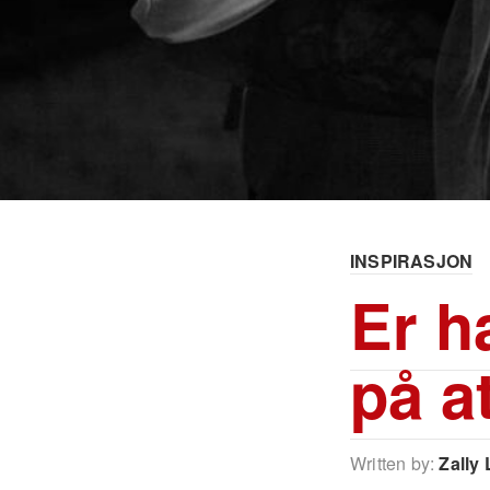
INSPIRASJON
Er h
på a
Written by:
Zally 