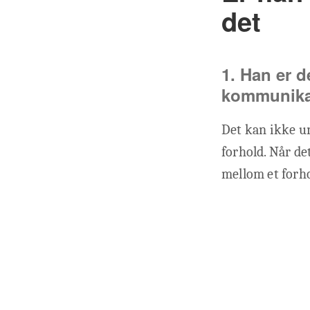
det
1. Han er d
kommunika
Det kan ikke u
forhold. Når de
mellom et forho