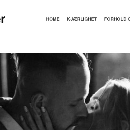
r
HOME
KJÆRLIGHET
FORHOLD O