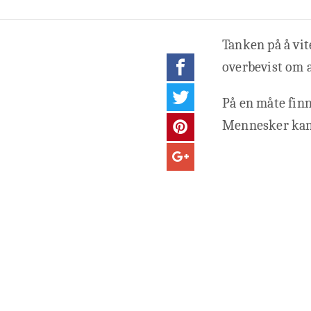
Tanken på å vite
overbevist om a
På en måte finn
Mennesker kan b