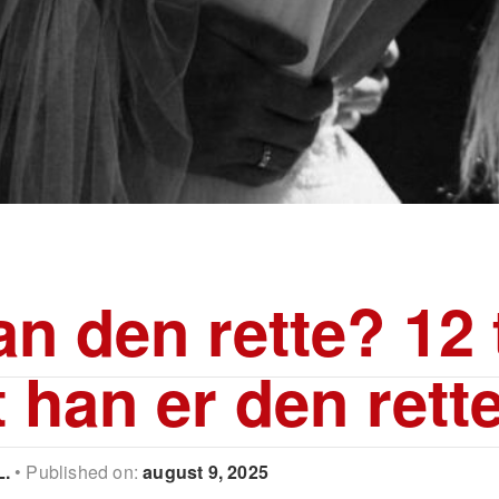
an den rette? 12
t han er den rett
L.
Published on:
august 9, 2025