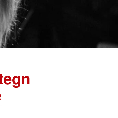
 tegn
e