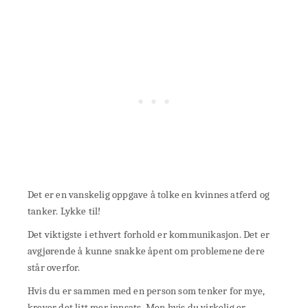
Det er en vanskelig oppgave å tolke en kvinnes atferd og
tanker. Lykke til!
Det viktigste i ethvert forhold er kommunikasjon. Det er
avgjørende å kunne snakke åpent om problemene dere
står overfor.
Hvis du er sammen med en person som tenker for mye,
krever det litt mer innsats. Men hvis du virkelig er