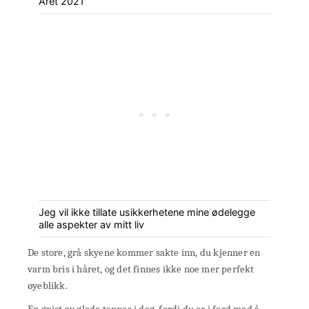
Året 2021
Jeg vil ikke tillate usikkerhetene mine ødelegge
alle aspekter av mitt liv
De store, grå skyene kommer sakte inn, du kjenner en
varm bris i håret, og det finnes ikke noe mer perfekt
øyeblikk.
En gnist av glede tennes i deg, fordi du er i ferd med å