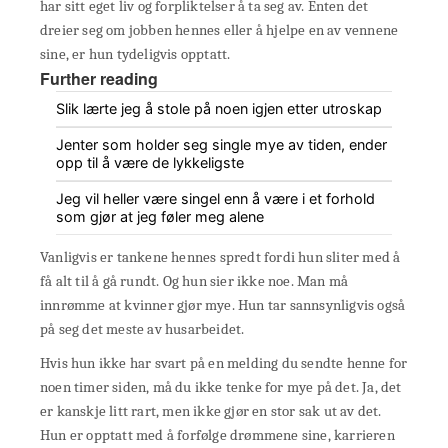
har sitt eget liv og forpliktelser å ta seg av. Enten det
dreier seg om jobben hennes eller å hjelpe en av vennene
sine, er hun tydeligvis opptatt.
Further reading
Slik lærte jeg å stole på noen igjen etter utroskap
Jenter som holder seg single mye av tiden, ender
opp til å være de lykkeligste
Jeg vil heller være singel enn å være i et forhold
som gjør at jeg føler meg alene
Vanligvis er tankene hennes spredt fordi hun sliter med å
få alt til å gå rundt. Og hun sier ikke noe. Man må
innrømme at kvinner gjør mye. Hun tar sannsynligvis også
på seg det meste av husarbeidet.
Hvis hun ikke har svart på en melding du sendte henne for
noen timer siden, må du ikke tenke for mye på det. Ja, det
er kanskje litt rart, men ikke gjør en stor sak ut av det.
Hun er opptatt med å forfølge drømmene sine, karrieren