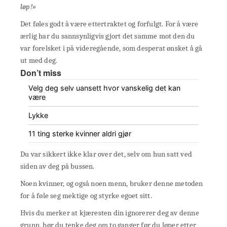
løp!»
Det føles godt å være ettertraktet og forfulgt. For å være
ærlig har du sannsynligvis gjort det samme mot den du
var forelsket i på videregående, som desperat ønsket å gå
ut med deg.
Don’t miss
Velg deg selv uansett hvor vanskelig det kan
være
Lykke
11 ting sterke kvinner aldri gjør
Du var sikkert ikke klar over det, selv om hun satt ved
siden av deg på bussen.
Noen kvinner, og også noen menn, bruker denne metoden
for å føle seg mektige og styrke egoet sitt.
Hvis du merker at kjæresten din ignorerer deg av denne
grunn, bør du tenke deg om to ganger før du løper etter