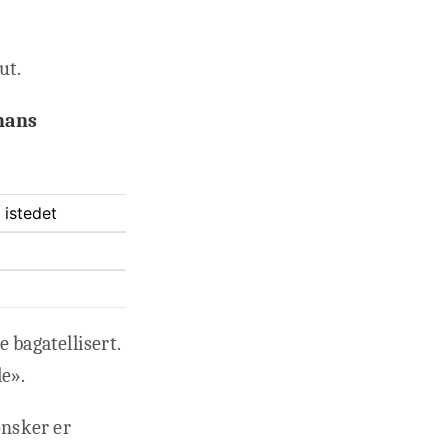
ut.
hans
 istedet
e bagatellisert.
le».
ønsker er