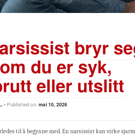
arsissist bryr s
 om du er syk,
utt eller utslitt
L.
Published on:
mai 10, 2026
rledes til å begynne med. En narsissist kan virke sjar