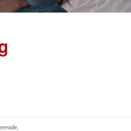
eg
merende,