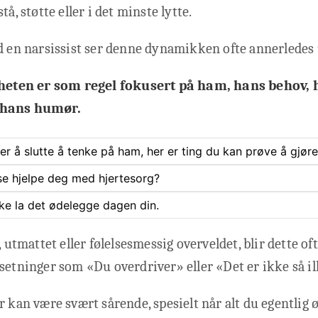
tå, støtte eller i det minste lytte.
d en narsissist ser denne dynamikken ofte annerledes 
ten er som regel fokusert på ham, hans behov, 
 hans humør.
rer å slutte å tenke på ham, her er ting du kan prøve å gjøre
se hjelpe deg med hjertesorg?
ke la det ødelegge dagen din.
, utmattet eller følelsesmessig overveldet, blir dette oft
setninger som «Du overdriver» eller «Det er ikke så il
r kan være svært sårende, spesielt når alt du egentlig 