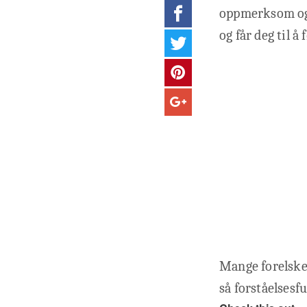
oppmerksom og t
og får deg til å 
Mange forelsker
så forståelsesfu