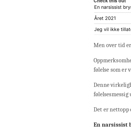
Check this out
En narsissist bry
Året 2021
Jeg vil ikke till
Men over tid er
Oppmerksomhete
følelse som er 
Denne virkeligh
følelsesmessig u
Det er nettopp 
En narsissist 