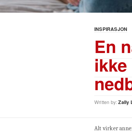
INSPIRASJON
En n
ikke
nedbr
Written by:
Zally 
Alt virker anne