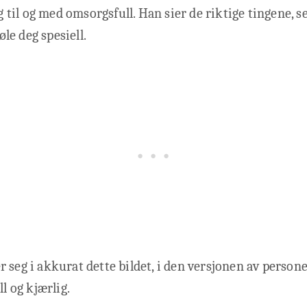
il og med omsorgsfull. Han sier de riktige tingene, ser 
føle deg spesiell.
 seg i akkurat dette bildet, i den versjonen av person
ll og kjærlig.