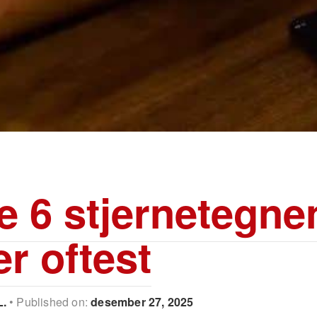
e 6 stjernetegne
er oftest
L.
Published on:
desember 27, 2025