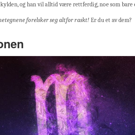
 skylden, og han vil alltid være rettferdig, noe som bare e
rnetegnene forelsker seg altfor raskt!
Er du et av dem?
onen