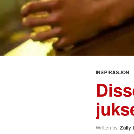
INSPIRASJON
Diss
juks
Written by:
Zally 