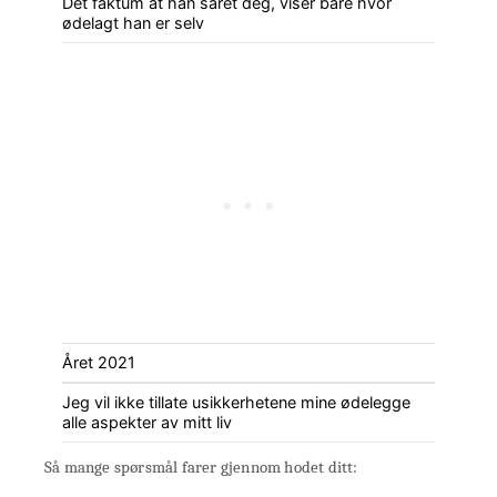
Det faktum at han såret deg, viser bare hvor
ødelagt han er selv
Året 2021
Jeg vil ikke tillate usikkerhetene mine ødelegge
alle aspekter av mitt liv
Så mange spørsmål farer gjennom hodet ditt: