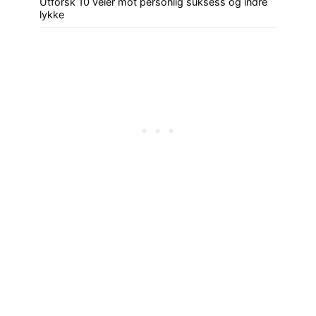
Utforsk 10 veier mot personlig suksess og indre
lykke