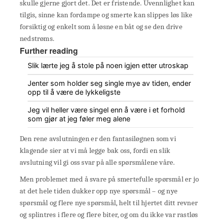
skulle gjerne gjort det. Det er fristende. Uvennlighet kan
tilgis, sinne kan fordampe og smerte kan slippes løs like
forsiktig og enkelt som å løsne en båt og se den drive
nedstrøms.
Further reading
Slik lærte jeg å stole på noen igjen etter utroskap
Jenter som holder seg single mye av tiden, ender
opp til å være de lykkeligste
Jeg vil heller være singel enn å være i et forhold
som gjør at jeg føler meg alene
Den rene avslutningen er den fantasiløgnen som vi
klagende sier at vi må legge bak oss, fordi en slik
avslutning vil gi oss svar på alle spørsmålene våre.
Men problemet med å svare på smertefulle spørsmål er jo
at det hele tiden dukker opp nye spørsmål – og nye
spørsmål og flere nye spørsmål, helt til hjertet ditt revner
og splintres i flere og flere biter, og om du ikke var rastløs