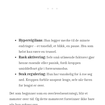
Hypervigilans:
Hun legger merke til de minste
endringer – et tonefall, et blikk, en pause. Hva som
helst kan være en trussel.
Rask aktivering:
Selv små utløsende faktorer gjør
henne rasende eller panisk, fordi kroppen
umiddelbart går i forsvarsmodus.
Svak regulering:
Hun har vanskelig for å roe seg
ned. Kroppen forblir anspent lenge, selv når faren
for lengst er over.
Det som begynner som en overlevelsesstrategi, blir et
mønster over tid. Og dette mønsteret forsvinner ikke bare
når hun vokser opp.