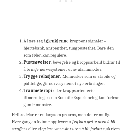
Å lære seg å
gjenkjenne
kroppens signaler –
hjertebank, anspenthet, tungpustethet. Bare den
som føler, kan regulere.
Pusteøvelser
, bevegelse og kroppsarbeid bidrar til
å bringe nervesystemet ut av alarmmodus.
Trygge relasjoner:
Mennesker som er stabile og
pålitelige, gir nervesystemet nye erfaringer.
Traumeterapi
eller kroppsorienterte
tilnærminger som Somatic Experiencing kan forløse
gamle mønstre.
Helbredelse er en langsom prosess, men det er mulig.
Hver gang en kvinne opplever: »
Jeg kan gråte uten å bli
straffet»
eller
«Jeg kan være sint uten å bli forlatt
«, skrives