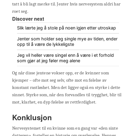
tatt å bli lagt merke til. Jenter hvis nervesystem aldri har
roet seg.
Discover next
Slik lærte jeg å stole på noen igjen etter utroskap
Jenter som holder seg single mye av tiden, ender
opp til å være de lykkeligste
Jeg vil heller være singel enn å være i et forhold
som gjør at jeg føler meg alene
Og når disse jentene vokser opp, er de kvinner som
kjemper – ofte mot seg selv, ofte mot en følelse av
konstant rastløshet. Men det ligger også en styrke i dette
sinnet. Styrke som, når den forvandles til trygghet, blir til
mot, klarhet, en dyp følelse av rettferdighet.
Konklusjon
Nervesystemet til en kvinne som en gang var «den sinte
datteren», forteller en historie om overlevelse. Hennes