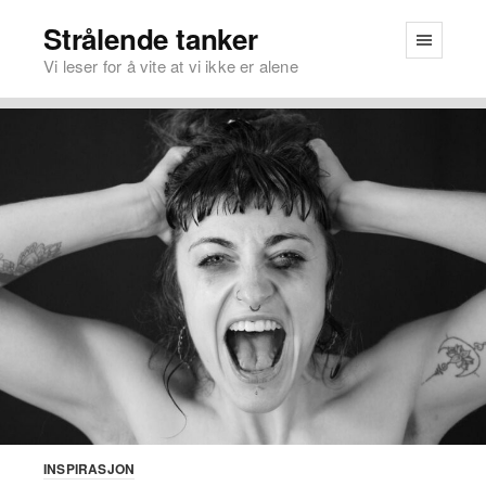
Strålende tanker
Vi leser for å vite at vi ikke er alene
INSPIRASJON