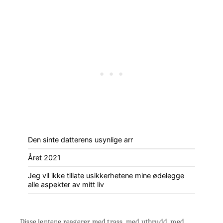
Den sinte datterens usynlige arr
Året 2021
Jeg vil ikke tillate usikkerhetene mine ødelegge
alle aspekter av mitt liv
Disse jentene reagerer med trass, med utbrudd, med