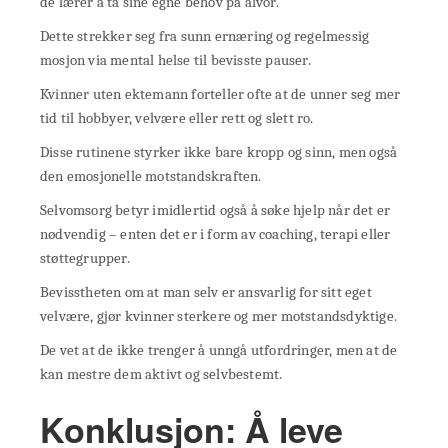
de lærer å ta sine egne behov på alvor.
Dette strekker seg fra sunn ernæring og regelmessig
mosjon via mental helse til bevisste pauser.
Kvinner uten ektemann forteller ofte at de unner seg mer
tid til hobbyer, velvære eller rett og slett ro.
Disse rutinene styrker ikke bare kropp og sinn, men også
den emosjonelle motstandskraften.
Selvomsorg betyr imidlertid også å søke hjelp når det er
nødvendig – enten det er i form av coaching, terapi eller
støttegrupper.
Bevisstheten om at man selv er ansvarlig for sitt eget
velvære, gjør kvinner sterkere og mer motstandsdyktige.
De vet at de ikke trenger å unngå utfordringer, men at de
kan mestre dem aktivt og selvbestemt.
Konklusjon: Å leve