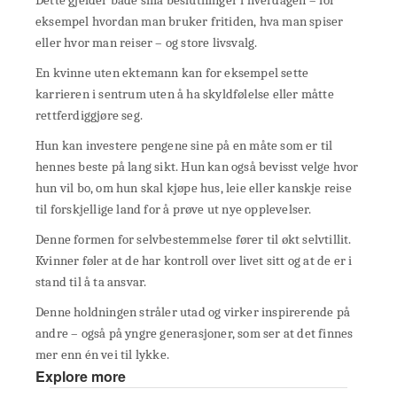
Dette gjelder både små beslutninger i hverdagen – for
eksempel hvordan man bruker fritiden, hva man spiser
eller hvor man reiser – og store livsvalg.
En kvinne uten ektemann kan for eksempel sette
karrieren i sentrum uten å ha skyldfølelse eller måtte
rettferdiggjøre seg.
Hun kan investere pengene sine på en måte som er til
hennes beste på lang sikt. Hun kan også bevisst velge hvor
hun vil bo, om hun skal kjøpe hus, leie eller kanskje reise
til forskjellige land for å prøve ut nye opplevelser.
Denne formen for selvbestemmelse fører til økt selvtillit.
Kvinner føler at de har kontroll over livet sitt og at de er i
stand til å ta ansvar.
Denne holdningen stråler utad og virker inspirerende på
andre – også på yngre generasjoner, som ser at det finnes
mer enn én vei til lykke.
Explore more