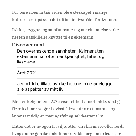
For bare noen få tiår siden ble ekteskapet i mange
kulturer sett på som det ultimate livsmålet for kvinner.
Lykke, trygghet og samfunnsmessig anerkjennelse virket
nesten uatskillelig knyttet til en ektemann.
Discover next
Den overraskende sannheten: Kvinner uten
ektemann har ofte mer kjærlighet, frihet og
livsglede
Året 2021
Jeg vil ikke tillate usikkerhetene mine ødelegge
alle aspekter av mitt liv
Men virkeligheten i 2025 viser et helt annet bilde: stadig
flere kvinner velger bevisst å leve uten ektemann – og
lever samtidig et meningsfylt og selvbestemt liv.
Enten det er av egen fri vilje, etter en skilsmisse eller fordi
livsplanene ganske enkelt har utviklet seg annerledes, er