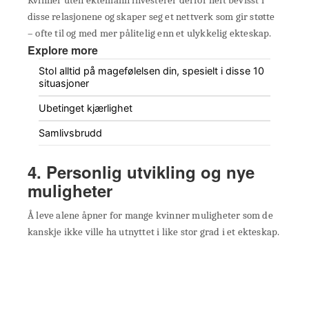
Kvinner uten ektemann investerer derfor helt bevisst i
disse relasjonene og skaper seg et nettverk som gir støtte
– ofte til og med mer pålitelig enn et ulykkelig ekteskap.
Explore more
Stol alltid på magefølelsen din, spesielt i disse 10
situasjoner
Ubetinget kjærlighet
Samlivsbrudd
4. Personlig utvikling og nye
muligheter
Å leve alene åpner for mange kvinner muligheter som de
kanskje ikke ville ha utnyttet i like stor grad i et ekteskap.