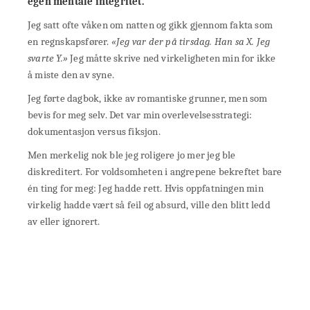
egen mentale integritet.
Jeg satt ofte våken om natten og gikk gjennom fakta som
en regnskapsfører.
«Jeg var der på tirsdag. Han sa X. Jeg
svarte Y.»
Jeg måtte skrive ned virkeligheten min for ikke
å miste den av syne.
Jeg førte dagbok, ikke av romantiske grunner, men som
bevis for meg selv. Det var min overlevelsesstrategi:
dokumentasjon versus fiksjon.
Men merkelig nok ble jeg roligere jo mer jeg ble
diskreditert. For voldsomheten i angrepene bekreftet bare
én ting for meg: Jeg hadde rett. Hvis oppfatningen min
virkelig hadde vært så feil og absurd, ville den blitt ledd
av eller ignorert.