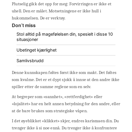
Plutselig gikk det opp for meg: Forvirringen er ikke et
uhell. Den er målet. Motsetningene er ikke hull i
hukommelsen. De er verktøy.
Don’t miss
Stol alltid på magefølelsen din, spesielt i disse 10
situasjoner
Ubetinget kjærlighet
Samlivsbrudd
Denne kunnskapen føltes først ikke som makt. Det føltes
som kvalme. Det er et dypt sjokk å innse at den andre ikke
spiller etter de samme reglene som en selv.
At begreper som «sannhet», «rettferdighet» eller
«lojalitet» har en helt annen betydning for den andre, eller
at de bare brukes som strategiske våpen.
I det øyeblikket «klikket» skjer, endres karismaen din. Du
trenger ikke å si noe ennå. Du trenger ikke å konfrontere