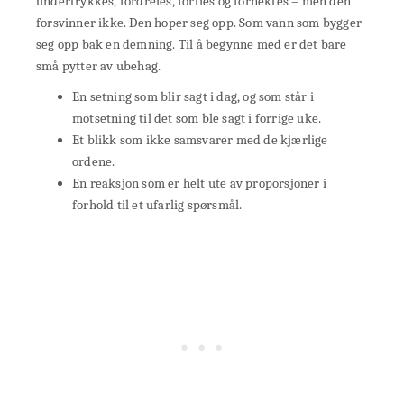
undertrykkes, fordreies, forties og fornektes – men den
forsvinner ikke. Den hoper seg opp. Som vann som bygger
seg opp bak en demning. Til å begynne med er det bare
små pytter av ubehag.
En setning som blir sagt i dag, og som står i
motsetning til det som ble sagt i forrige uke.
Et blikk som ikke samsvarer med de kjærlige
ordene.
En reaksjon som er helt ute av proporsjoner i
forhold til et ufarlig spørsmål.