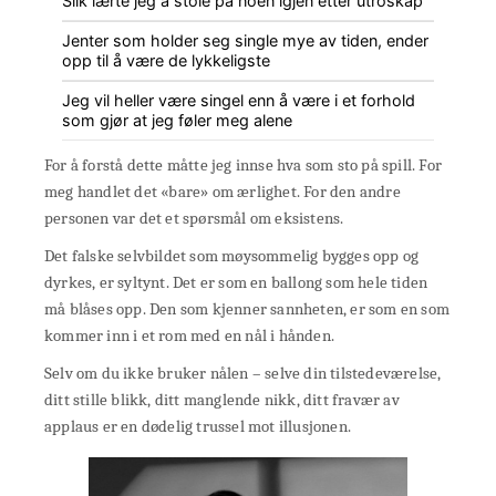
Slik lærte jeg å stole på noen igjen etter utroskap
Jenter som holder seg single mye av tiden, ender
opp til å være de lykkeligste
Jeg vil heller være singel enn å være i et forhold
som gjør at jeg føler meg alene
For å forstå dette måtte jeg innse hva som sto på spill. For
meg handlet det «bare» om ærlighet. For den andre
personen var det et spørsmål om eksistens.
Det falske selvbildet som møysommelig bygges opp og
dyrkes, er syltynt. Det er som en ballong som hele tiden
må blåses opp. Den som kjenner sannheten, er som en som
kommer inn i et rom med en nål i hånden.
Selv om du ikke bruker nålen – selve din tilstedeværelse,
ditt stille blikk, ditt manglende nikk, ditt fravær av
applaus er en dødelig trussel mot illusjonen.