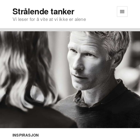
Strålende tanker
Vi leser for å vite at vi ikke er alene
INSPIRASJON