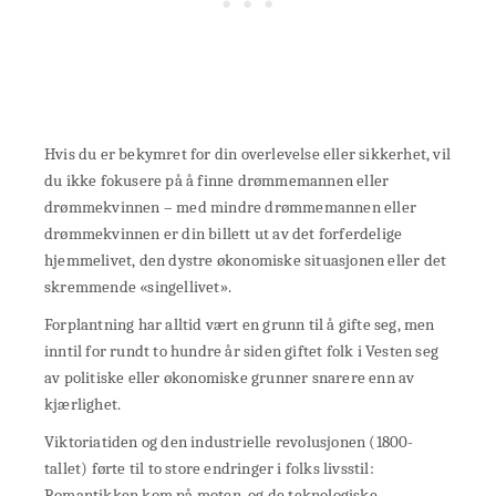
Hvis du er bekymret for din overlevelse eller sikkerhet, vil
du ikke fokusere på å finne drømmemannen eller
drømmekvinnen – med mindre drømmemannen eller
drømmekvinnen er din billett ut av det forferdelige
hjemmelivet, den dystre økonomiske situasjonen eller det
skremmende «singellivet».
Forplantning har alltid vært en grunn til å gifte seg, men
inntil for rundt to hundre år siden giftet folk i Vesten seg
av politiske eller økonomiske grunner snarere enn av
kjærlighet.
Viktoriatiden og den industrielle revolusjonen (1800-
tallet) førte til to store endringer i folks livsstil:
Romantikken kom på moten, og de teknologiske