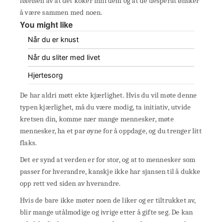
følelsen av at det koker inni dem og at de desperat ønsker
å være sammen med noen.
You might like
Når du er knust
Når du sliter med livet
Hjertesorg
De har aldri møtt ekte kjærlighet. Hvis du vil møte denne
typen kjærlighet, må du være modig, ta initiativ, utvide
kretsen din, komme nær mange mennesker, møte
mennesker, ha et par øyne for å oppdage, og du trenger litt
flaks.
Det er synd at verden er for stor, og at to mennesker som
passer for hverandre, kanskje ikke har sjansen til å dukke
opp rett ved siden av hverandre.
Hvis de bare ikke møter noen de liker og er tiltrukket av,
blir mange utålmodige og ivrige etter å gifte seg. De kan