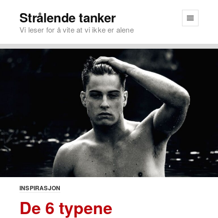
Strålende tanker
Vi leser for å vite at vi ikke er alene
INSPIRASJON
De 6 typene