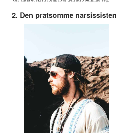
Vær alltid et skritt foran hvor den utro befinner seg.
2. Den pratsomme narsissisten