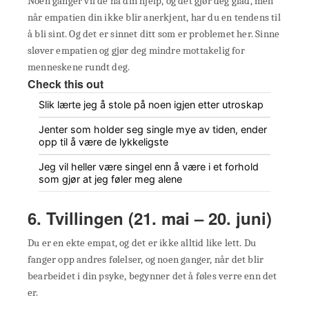
Noen ganger vil de ha din hjelp, og det gjør deg glad, men
når empatien din ikke blir anerkjent, har du en tendens til
å bli sint. Og det er sinnet ditt som er problemet her. Sinne
sløver empatien og gjør deg mindre mottakelig for
menneskene rundt deg.
Check this out
Slik lærte jeg å stole på noen igjen etter utroskap
Jenter som holder seg single mye av tiden, ender
opp til å være de lykkeligste
Jeg vil heller være singel enn å være i et forhold
som gjør at jeg føler meg alene
6. Tvillingen (21. mai – 20. juni)
Du er en ekte empat, og det er ikke alltid like lett. Du
fanger opp andres følelser, og noen ganger, når det blir
bearbeidet i din psyke, begynner det å føles verre enn det
er.