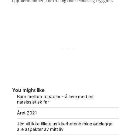
oppmerksomhet, kontroll og følelsesmessig trygghet.
You might like
Barn mellom to stoler - å leve med en
narsissistisk far
Året 2021
Jeg vil ikke tillate usikkerhetene mine ødelegge
alle aspekter av mitt liv