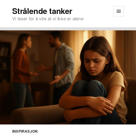
Strålende tanker
Vi leser for å vite at vi ikke er alene
INSPIRASJON