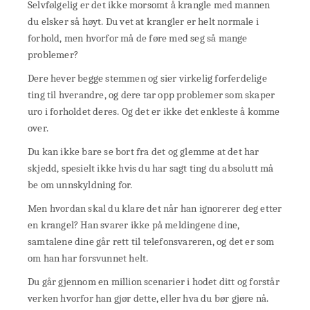
Selvfølgelig er det ikke morsomt å krangle med mannen
du elsker så høyt. Du vet at krangler er helt normale i
forhold, men hvorfor må de føre med seg så mange
problemer?
Dere hever begge stemmen og sier virkelig forferdelige
ting til hverandre, og dere tar opp problemer som skaper
uro i forholdet deres. Og det er ikke det enkleste å komme
over.
Du kan ikke bare se bort fra det og glemme at det har
skjedd, spesielt ikke hvis du har sagt ting du absolutt må
be om unnskyldning for.
Men hvordan skal du klare det når han ignorerer deg etter
en krangel? Han svarer ikke på meldingene dine,
samtalene dine går rett til telefonsvareren, og det er som
om han har forsvunnet helt.
Du går gjennom en million scenarier i hodet ditt og forstår
verken hvorfor han gjør dette, eller hva du bør gjøre nå.