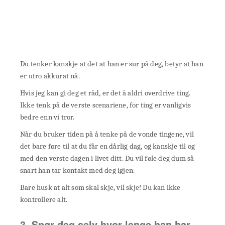
Du tenker kanskje at det at han er sur på deg, betyr at han
er utro akkurat nå.
Hvis jeg kan gi deg et råd, er det å aldri overdrive ting.
Ikke tenk på de verste scenariene, for ting er vanligvis
bedre enn vi tror.
Når du bruker tiden på å tenke på de vonde tingene, vil
det bare føre til at du får en dårlig dag, og kanskje til og
med den verste dagen i livet ditt. Du vil føle deg dum så
snart han tar kontakt med deg igjen.
Bare husk at alt som skal skje, vil skje! Du kan ikke
kontrollere alt.
3. Spør deg selv hvor lenge han har