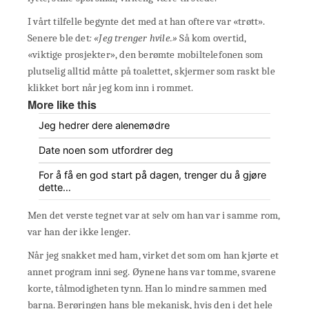
I vårt tilfelle begynte det med at han oftere var «trøtt».
Senere ble det
: «Jeg trenger hvile.»
Så kom overtid,
«viktige prosjekter», den berømte mobiltelefonen som
plutselig alltid måtte på toalettet, skjermer som raskt ble
klikket bort når jeg kom inn i rommet.
More like this
Jeg hedrer dere alenemødre
Date noen som utfordrer deg
For å få en god start på dagen, trenger du å gjøre
dette…
Men det verste tegnet var at selv om han var i samme rom,
var han der ikke lenger.
Når jeg snakket med ham, virket det som om han kjørte et
annet program inni seg. Øynene hans var tomme, svarene
korte, tålmodigheten tynn. Han lo mindre sammen med
barna. Berøringen hans ble mekanisk, hvis den i det hele