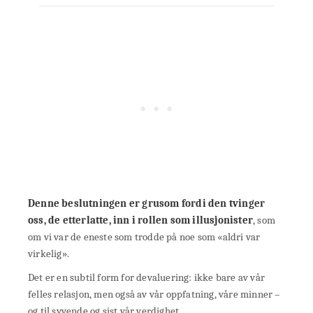
Denne beslutningen er grusom fordi den tvinger
oss, de etterlatte, inn i rollen som illusjonister
, som
om vi var de eneste som trodde på noe som «aldri var
virkelig».
Det er en subtil form for devaluering: ikke bare av vår
felles relasjon, men også av vår oppfatning, våre minner –
og til syvende og sist vår verdighet.