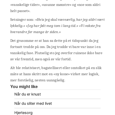
«vanskelige tider», «usunne mønstre» og «noe som aldri
helt passet».
Setninger som: «Hvis jeg skal være
ærlig, har jeg aldri vært
lykkelig.» «Jeg har følt meg tom i lang tid.» «Vi vokste fra
hverandre for mange år siden.»
Det grusomme er at han sa dette på et tidspunkt da jeg
fortsatt trodde på oss. Da jeg trodde vi bare var inne i en
vanskelig fase. Plutselig sto jeg overfor ruinene ikke bare
av vår fremtid, men også av vår fortid.
Alt ble relativisert, bagatellisert eller omtolket på en slik
måte at hans skritt mot en «ny kone» virket mer logisk,
mer forståelig, nesten uunngåelig.
You might like
Når du er knust
Når du sliter med livet
Hjertesorg