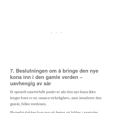
7. Beslutningen om å bringe den nye
kona inn i den gamle verden –
uavhengig av sår
Et spesielt smertefullt punkt er når den nye kona ikke
lenger bare er en «annen virkelighet», men invaderer den
gamle, felles verdenen.
Plutselig dukker hun opp på fester, på bilder, i samtaler