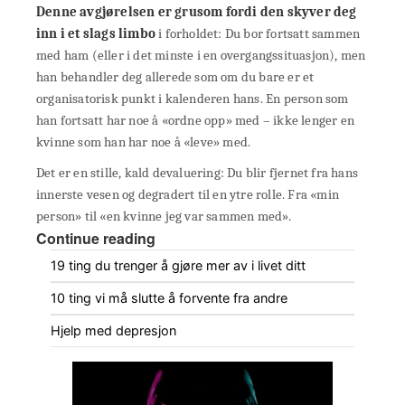
Denne avgjørelsen er grusom fordi den skyver deg
inn i et slags limbo
i forholdet: Du bor fortsatt sammen
med ham (eller i det minste i en overgangssituasjon), men
han behandler deg allerede som om du bare er et
organisatorisk punkt i kalenderen hans. En person som
han fortsatt har noe å «ordne opp» med – ikke lenger en
kvinne som han har noe å «leve» med.
Det er en stille, kald devaluering: Du blir fjernet fra hans
innerste vesen og degradert til en ytre rolle. Fra «min
person» til «en kvinne jeg var sammen med».
Continue reading
19 ting du trenger å gjøre mer av i livet ditt
10 ting vi må slutte å forvente fra andre
Hjelp med depresjon