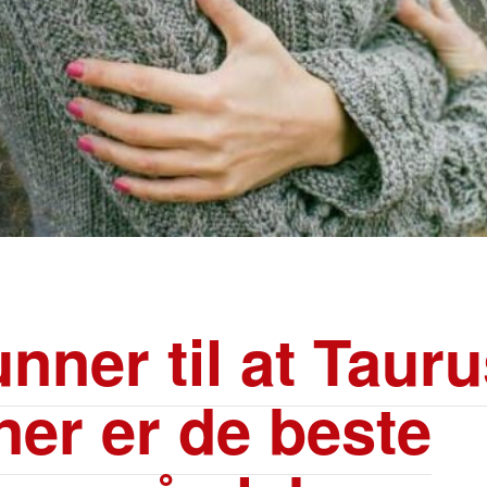
unner til at Taur
ner er de beste