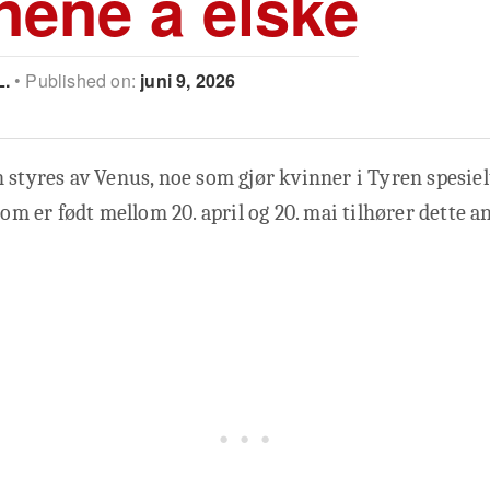
nene å elske
L.
Published on:
juni 9, 2026
 styres av Venus, noe som gjør kvinner i Tyren spesie
som er født mellom 20. april og 20. mai tilhører dette a