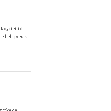
 knyttet til
re helt presis
styrke og