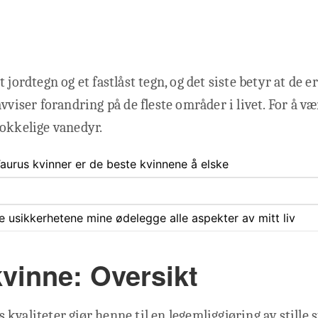
 jordtegn og et fastlåst tegn, og det siste betyr at de er
vviser forandring på de fleste områder i livet. For å væ
okkelige vanedyr.
 Taurus kvinner er de beste kvinnene å elske
ate usikkerhetene mine ødelegge alle aspekter av mitt liv
kvinne: Oversikt
kvaliteter gjør henne til en legemliggjøring av stille 