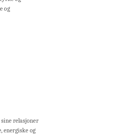
e og
g sine relasjoner
ge, energiske og