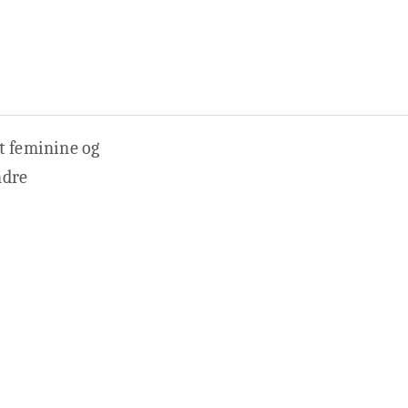
lt feminine og
ndre