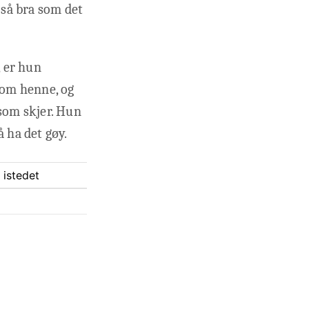
 så bra som det
, er hun
 som henne, og
 som skjer. Hun
å ha det gøy.
 istedet