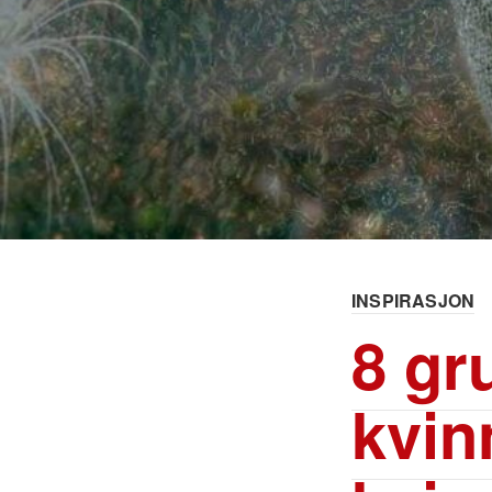
INSPIRASJON
8 gr
kvin