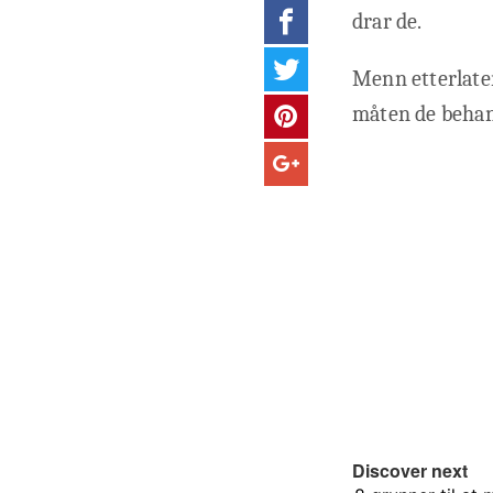
drar de.
Menn etterlater
måten de behand
Discover next