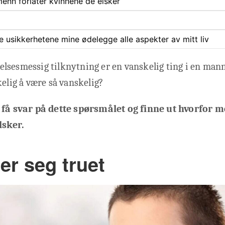
 menn forlater kvinnene de elsker
ate usikkerhetene mine ødelegge alle aspekter av mitt liv
følelsesmessig tilknytning er en vanskelig ting i en ma
kelig å være så vanskelig?
 få svar på dette spørsmålet og finne ut hvorfor 
lsker.
er seg truet