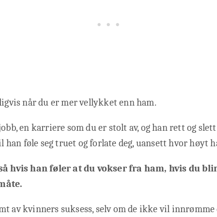
ligvis når du er mer vellykket enn ham.
obb, en karriere som du er stolt av, og han rett og slet
il han føle seg truet og forlate deg, uansett hvor høyt h
så hvis han føler at du vokser fra ham, hvis du bli
måte.
mt av kvinners suksess, selv om de ikke vil innrømme 