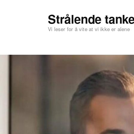
Strålende tanke
Vi leser for å vite at vi ikke er alene