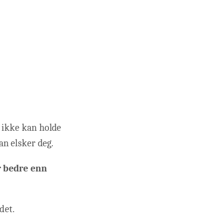
t ikke kan holde
an elsker deg.
r bedre enn
det.