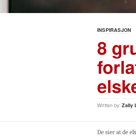
INSPIRASJON
8 gr
forl
elsk
Written by:
Zally 
De sier at de e