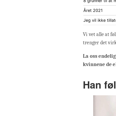
8 grunner til at
Året 2021
Jeg vil ikke till
Vi vet alle at 
trenger det vir
La oss endelig
kvinnene de e
Han føl