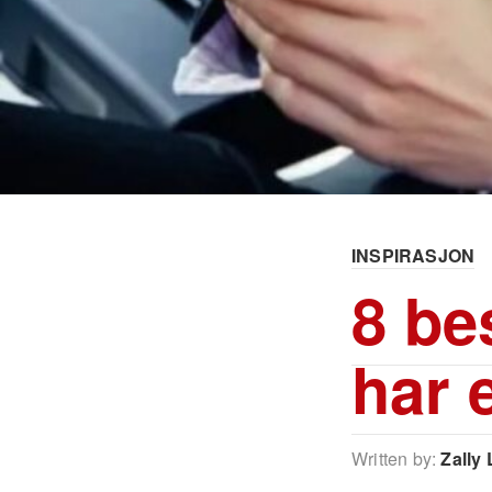
INSPIRASJON
8 be
har 
Written by:
Zally 