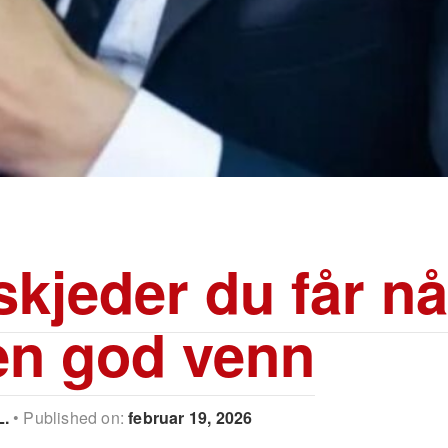
skjeder du får nå
en god venn
L.
Published on:
februar 19, 2026