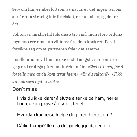
Selv om hun er ubesluttsom av natur, er det ingen tvil om
at når hun virkelig blir forelsket, er hun all in, og det er
det.
Vekten vil imidlertid føle disse tre små, men store ordene
mye raskere enn hun vil tørre å si dem konkret. De vil
forsikre seg om at partneren føler det samme.
I mellomtiden vil hun bruke erstatningsfraser som sier
«jeg elsker deg» på en unik Vekt-måte:
«Skriv til meg for å
fortelle meg at du kom trygt hjem», «Er du sulten?», «Fikk
du nok søvn i går kveld?»
Don’t miss
Hvis du ikke klarer å slutte å tenke på ham, her er
ting du kan prøve å gjøre istedet
Hvordan kan reise hjelpe deg med hjertesorg?
Dårlig humør? Ikke la det ødelegge dagen din.