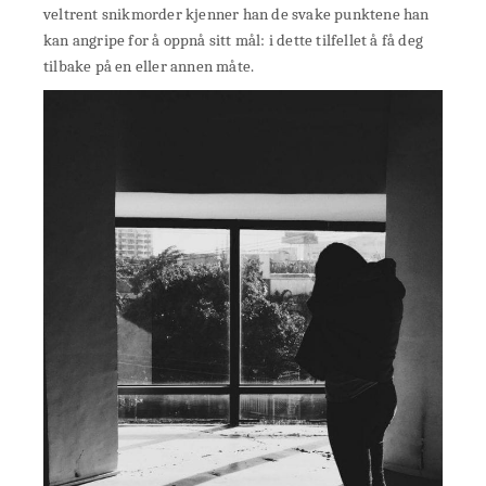
veltrent snikmorder kjenner han de svake punktene han
kan angripe for å oppnå sitt mål: i dette tilfellet å få deg
tilbake på en eller annen måte.