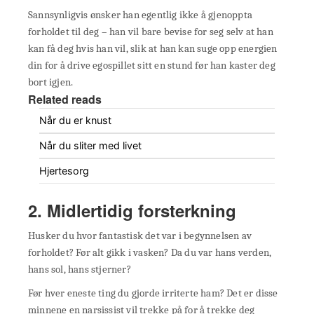
Sannsynligvis ønsker han egentlig ikke å gjenoppta
forholdet til deg – han vil bare bevise for seg selv at han
kan få deg hvis han vil, slik at han kan suge opp energien
din for å drive egospillet sitt en stund før han kaster deg
bort igjen.
Related reads
Når du er knust
Når du sliter med livet
Hjertesorg
2. Midlertidig forsterkning
Husker du hvor fantastisk det var i begynnelsen av
forholdet? Før alt gikk i vasken? Da du var hans verden,
hans sol, hans stjerner?
Før hver eneste ting du gjorde irriterte ham? Det er disse
minnene en narsissist vil trekke på for å trekke deg