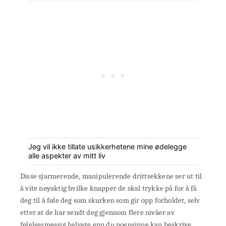
Jeg vil ikke tillate usikkerhetene mine ødelegge
alle aspekter av mitt liv
Disse sjarmerende, manipulerende drittsekkene ser ut til
å vite nøyaktig hvilke knapper de skal trykke på for å få
deg til å føle deg som skurken som gir opp forholdet, selv
etter at de har sendt deg gjennom flere nivåer av
følelsesmessig helvete enn du noensinne kan beskrive.