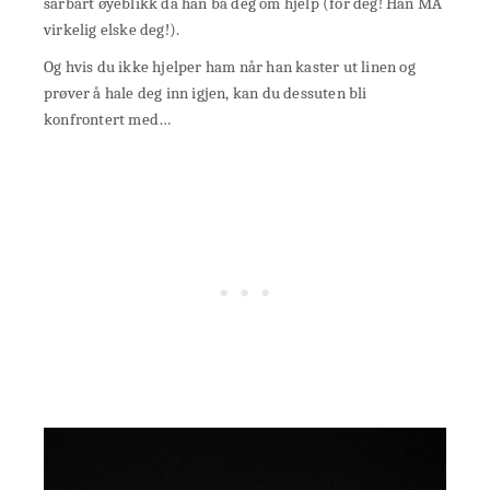
sårbart øyeblikk da han ba deg om hjelp (for deg! Han MÅ
virkelig elske deg!).
Og hvis du ikke hjelper ham når han kaster ut linen og
prøver å hale deg inn igjen, kan du dessuten bli
konfrontert med…