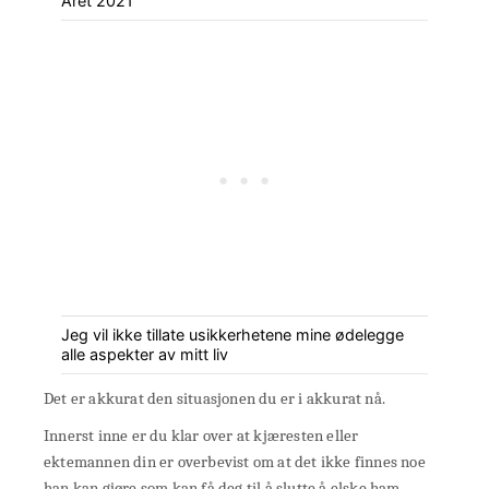
Året 2021
Jeg vil ikke tillate usikkerhetene mine ødelegge
alle aspekter av mitt liv
Det er akkurat den situasjonen du er i akkurat nå.
Innerst inne er du klar over at kjæresten eller
ektemannen din er overbevist om at det ikke finnes noe
han kan gjøre som kan få deg til å slutte å elske ham.