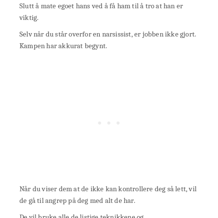
Slutt å mate egoet hans ved å få ham til å tro at han er
viktig.
Selv når du står overfor en narsissist, er jobben ikke gjort.
Kampen har akkurat begynt.
Når du viser dem at de ikke kan kontrollere deg så lett, vil
de gå til angrep på deg med alt de har.
De vil bruke alle de listige teknikkene og