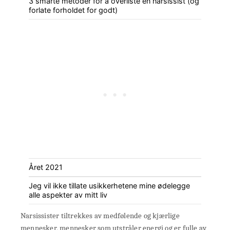
3 smarte metoder for å overliste en narsissist (og
forlate forholdet for godt)
Året 2021
Jeg vil ikke tillate usikkerhetene mine ødelegge
alle aspekter av mitt liv
Narsissister tiltrekkes av medfølende og kjærlige
mennesker, mennesker som utstråler energi og er fulle av