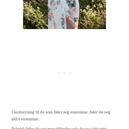
I motsetning til de som føler seg ensomme, føler de seg
aldri ensomme.
Faktisk føler de seg mer tilfredse når de er i sitt eget