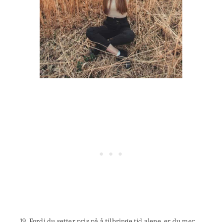
19. Fordi du setter pris på å tilbringe tid alene, er du mer