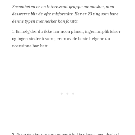
Ensomheten er en interessant gruppe mennesker, men
dessverre blir de ofte misforstått. Her er 23 ting som bare
denne typen mennesker kan forstå:
1. En helg der du ikke har noen planer, ingen forpliktelser
og ingen steder å være, er en av de beste helgene du
noensinne har hatt.
2. Noen ganger prøver venner å legge planer med deg, og