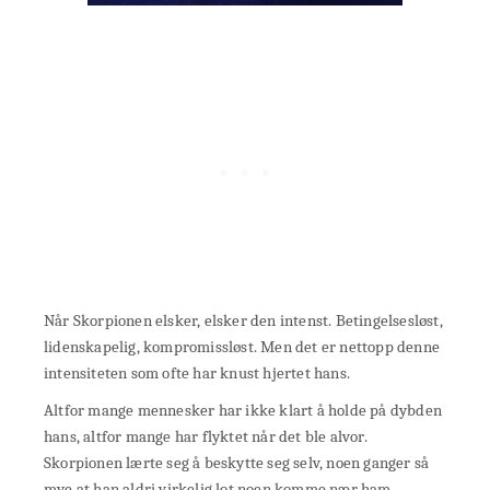
Når Skorpionen elsker, elsker den intenst. Betingelsesløst,
lidenskapelig, kompromissløst. Men det er nettopp denne
intensiteten som ofte har knust hjertet hans.
Altfor mange mennesker har ikke klart å holde på dybden
hans, altfor mange har flyktet når det ble alvor.
Skorpionen lærte seg å beskytte seg selv, noen ganger så
mye at han aldri virkelig lot noen komme nær ham.