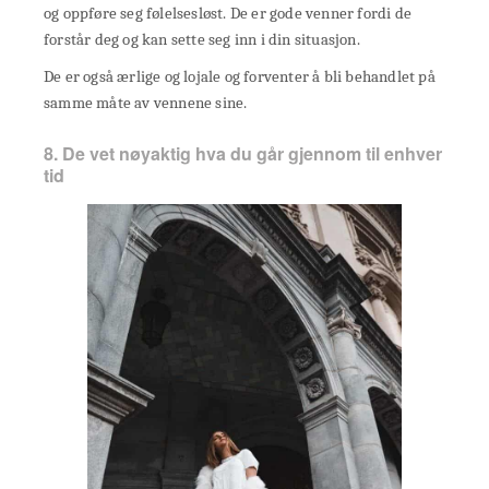
og oppføre seg følelsesløst. De er gode venner fordi de
forstår deg og kan sette seg inn i din situasjon.
De er også ærlige og lojale og forventer å bli behandlet på
samme måte av vennene sine.
8. De vet nøyaktig hva du går gjennom til enhver
tid