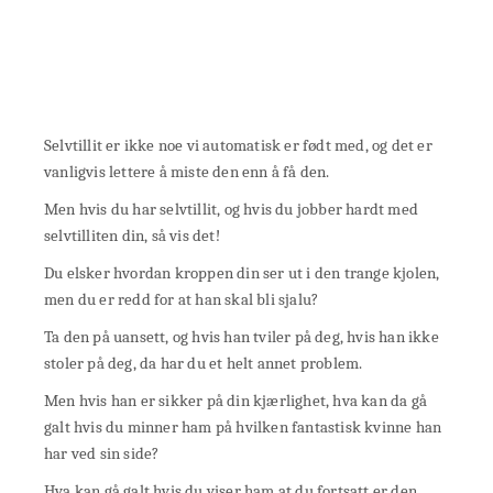
Selvtillit er ikke noe vi automatisk er født med, og det er
vanligvis lettere å miste den enn å få den.
Men hvis du har selvtillit, og hvis du jobber hardt med
selvtilliten din, så vis det!
Du elsker hvordan kroppen din ser ut i den trange kjolen,
men du er redd for at han skal bli sjalu?
Ta den på uansett, og hvis han tviler på deg, hvis han ikke
stoler på deg, da har du et helt annet problem.
Men hvis han er sikker på din kjærlighet, hva kan da gå
galt hvis du minner ham på hvilken fantastisk kvinne han
har ved sin side?
Hva kan gå galt hvis du viser ham at du fortsatt er den