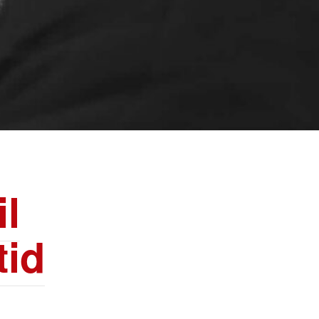
il
tid