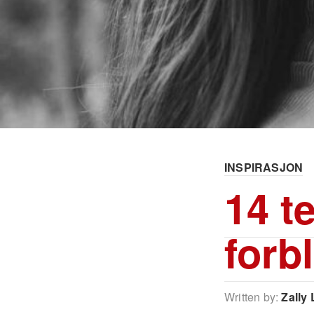
INSPIRASJON
14 te
forbl
Written by:
Zally 