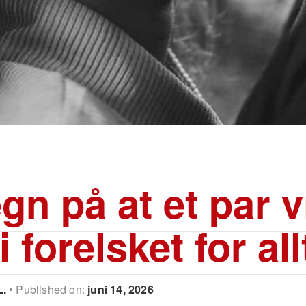
gn på at et par v
i forelsket for all
L.
Published on:
juni 14, 2026