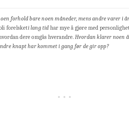
oen forhold bare noen måneder, mens andre varer i årev
bli forelsket
i lang tid
har mye å gjøre med personlighe
hvordan dere omgås hverandre.
Hvordan klarer noen å 
andre knapt har kommet i gang før de gir opp?