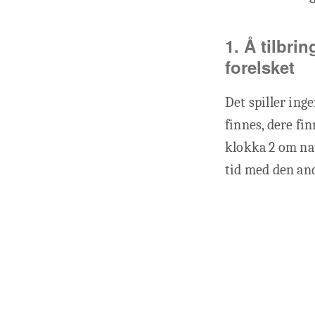
1. Å tilbrin
forelsket
Det spiller ing
finnes, dere fi
klokka 2 om nat
tid med den andr