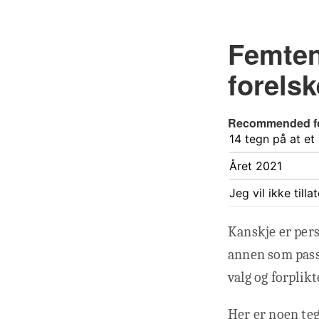
Femten 
forelsk
Recommended f
14 tegn på at et p
Året 2021
Jeg vil ikke till
Kanskje er per
annen som passe
valg og forplikt
Her er noen tegn