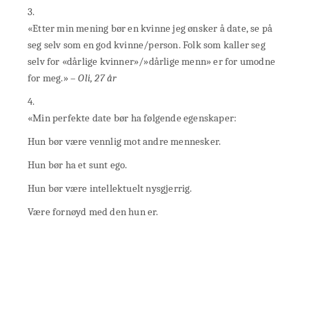
3.
«Etter min mening bør en kvinne jeg ønsker å date, se på
seg selv som en god kvinne/person. Folk som kaller seg
selv for «dårlige kvinner»/»dårlige menn» er for umodne
for meg.» –
Oli, 27 år
4.
«Min perfekte date bør ha følgende egenskaper:
Hun bør være vennlig mot andre mennesker.
Hun bør ha et sunt ego.
Hun bør være intellektuelt nysgjerrig.
Være fornøyd med den hun er.