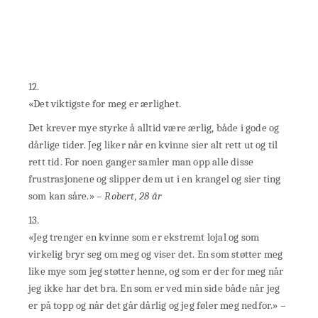
12.
«Det viktigste for meg er ærlighet.
Det krever mye styrke å alltid være ærlig, både i gode og
dårlige tider. Jeg liker når en kvinne sier alt rett ut og til
rett tid. For noen ganger samler man opp alle disse
frustrasjonene og slipper dem ut i en krangel og sier ting
som kan såre.» –
Robert, 28 år
13.
«Jeg trenger en kvinne som er ekstremt lojal og som
virkelig bryr seg om meg og viser det. En som støtter meg
like mye som jeg støtter henne, og som er der for meg når
jeg ikke har det bra. En som er ved min side både når jeg
er på topp og når det går dårlig og jeg føler meg nedfor.» –