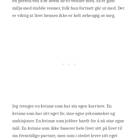
en person ved å se hvem de er venner med. Så et godt
miljø med stabile venner, folk hun fortsatt går ut med. Det
er viktig at livet hennes ikke er helt avhengig av meg.
Jeg trenger en kvinne som har sin egen karriere. En
kvinne som har sitt eget liv, sine egne yrkesønsker og
ambisjoner. En kvinne som jobber hardt for å nå sine egne
mål. En kvinne som ikke baserer hele livet sitt på livet til
sin fremtidige partner, men som i stedet lever sitt eget