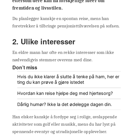
ettersom dere kan ha forskjellige ideer om
fremtiden og livsstilen.
Du planlegger kanskje en spontan reise, mens han
foretrekker å tilbringe pensjonisttilværelsen på sofaen.
2. Ulike interesser
En eldre mann har ofte en rekke interesser som ikke
nødvendigvis stemmer overens med dine.
Don’t miss
Hvis du ikke klarer å slutte å tenke på ham, her er
ting du kan prøve å gjøre istedet
Hvordan kan reise hjelpe deg med hjertesorg?
Dårlig humør? Ikke la det ødelegge dagen din.
Han elsker kanskje å fordype seg i rolige, avslappende
aktiviteter som golf eller musikk, mens du har lyst på
spennende eventyr og utradisjonelle opplevelser.