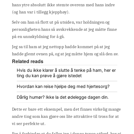
hans ytre absolutt ikke stemte overens med hans indre
(og han var i tillegg kjepphøy).
Selv om han så flott ut på utsiden, var holdningen og
personligheten hans så avskrekkende at jeg måtte finne
på en unnskyldning for å gå.
Jeg sa til ham at jeg nettopp hadde kommet på at jeg
hadde glemt ovnen på, og at jeg måtte hjem og slå den av.
Related reads
Hvis du ikke klarer å slutte å tenke på ham, her er
ting du kan prøve å gjøre istedet
Hvordan kan reise hjelpe deg med hjertesorg?
Dårlig humør? Ikke la det ødelegge dagen din.
Dette er bare ett eksempel, men det finnes virkelig mange
andre ting som kan gjøre oss lite attraktive til tross for at
vi ser perfekte ut.
For å forhindre at du faller inn i denne typen atferd, har vi