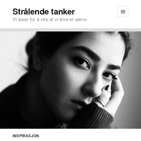
Strålende tanker
Vi leser for å vite at vi ikke er alene
INSPIRASJON