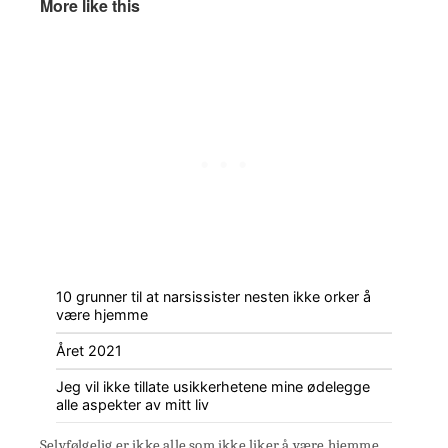
More like this
10 grunner til at narsissister nesten ikke orker å
være hjemme
Året 2021
Jeg vil ikke tillate usikkerhetene mine ødelegge
alle aspekter av mitt liv
Selvfølgelig er ikke alle som ikke liker å være hjemme,