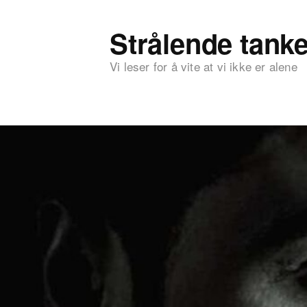
Strålende tanke
Vi leser for å vite at vi ikke er alene