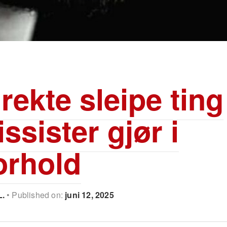
irekte sleipe ting
ssister gjør i
orhold
L.
Published on:
juni 12, 2025