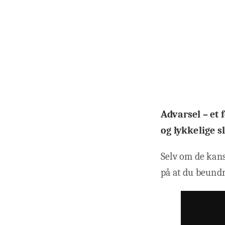
Advarsel – et
og lykkelige s
Selv om de kansk
på at du beundr