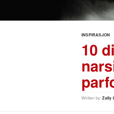
INSPIRASJON
10 d
narsi
parf
Written by:
Zally 