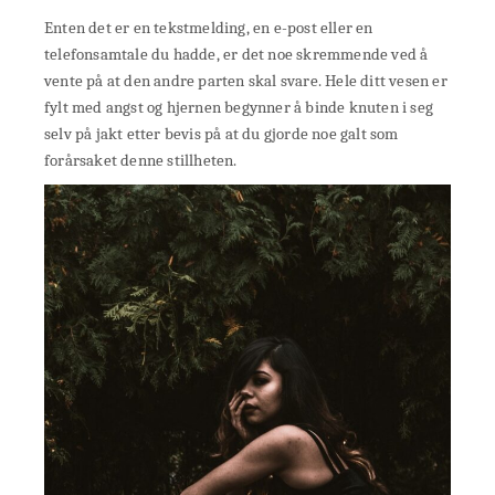
Enten det er en tekstmelding, en e-post eller en
telefonsamtale du hadde, er det noe skremmende ved å
vente på at den andre parten skal svare. Hele ditt vesen er
fylt med angst og hjernen begynner å binde knuten i seg
selv på jakt etter bevis på at du gjorde noe galt som
forårsaket denne stillheten.