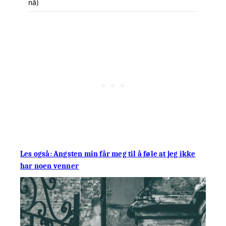
nå)
Les også: Angsten min får meg til å føle at jeg ikke
har noen venner