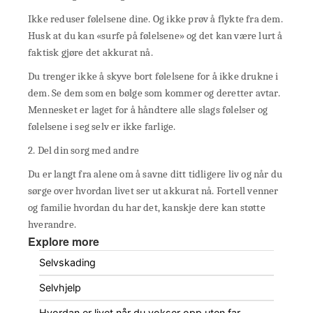
Ikke reduser følelsene dine. Og ikke prøv å flykte fra dem.
Husk at du kan «surfe på følelsene» og det kan være lurt å
faktisk gjøre det akkurat nå.
Du trenger ikke å skyve bort følelsene for å ikke drukne i
dem. Se dem som en bølge som kommer og deretter avtar.
Mennesket er laget for å håndtere alle slags følelser og
følelsene i seg selv er ikke farlige.
2. Del din sorg med andre
Du er langt fra alene om å savne ditt tidligere liv og når du
sørge over hvordan livet ser ut akkurat nå. Fortell venner
og familie hvordan du har det, kanskje dere kan støtte
hverandre.
Explore more
Selvskading
Selvhjelp
Hvordan er livet når du vokser opp uten far