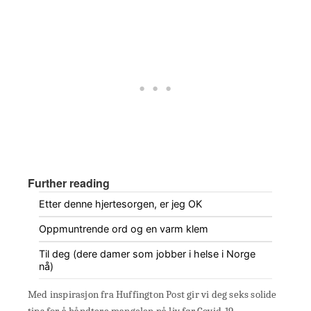
Further reading
Etter denne hjertesorgen, er jeg OK
Oppmuntrende ord og en varm klem
Til deg (dere damer som jobber i helse i Norge
nå)
Med inspirasjon fra Huffington Post gir vi deg seks solide
tips for å håndtere mangelen på liv før Covid-19.