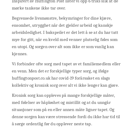
Inspirert av Huffington Post lister vi opp 6 triks slik at de
mørke tankene ikke tar over.
Begrensede livsmønstre, bekymringer for dine kjære,
ensomhet, utrygghet når det gjelder arbeid og kanskje
arbeidsledighet. I bakspeilet er det lett å se at du har tatt
mye for gitt, når en kveld med venner plutselig føles som
en utopi. Og sorgen over alt som ikke er som vanlig kan
kjennes.
Vi forbinder ofte sorg med tapet av et familiemedlem eller
en venn. Men det er forskjellige typer sorg, og ifølge
huffingtonpost.co.uk har covid-19 forårsaket en slags
kollektiv og kronisk sorg over alt vi ikke lenger kan gjøre.
Kronisk sorg kan oppleves på mange forskjellige måter,
med følelser av håpløshet og mistillit og at du unngår
situasjoner som på en eller annen måte ligner tapet. Og
denne sorgen kan være stressende fordi du ikke har tid til
å sørge ordentlig før du opplever neste tap.