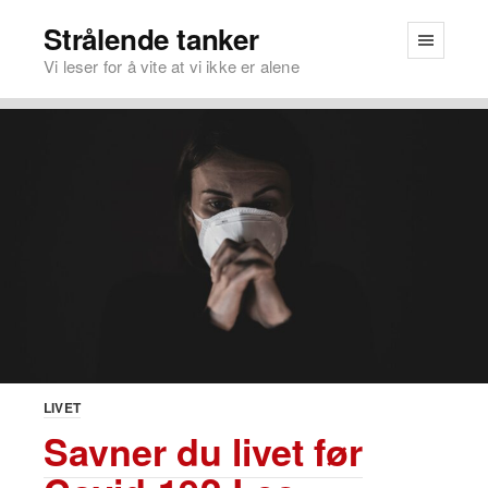
Strålende tanker
Vi leser for å vite at vi ikke er alene
LIVET
Savner du livet før