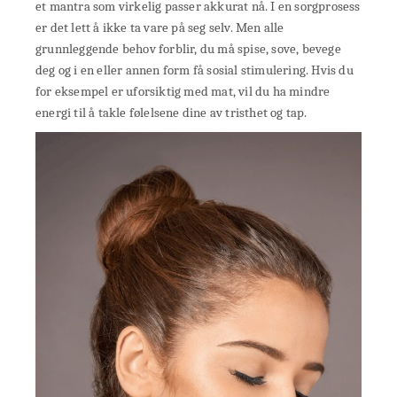
et mantra som virkelig passer akkurat nå. I en sorgprosess
er det lett å ikke ta vare på seg selv. Men alle
grunnleggende behov forblir, du må spise, sove, bevege
deg og i en eller annen form få sosial stimulering. Hvis du
for eksempel er uforsiktig med mat, vil du ha mindre
energi til å takle følelsene dine av tristhet og tap.