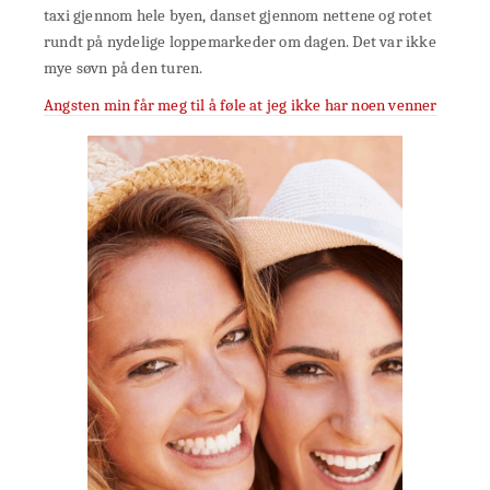
taxi gjennom hele byen, danset gjennom nettene og rotet
rundt på nydelige loppemarkeder om dagen. Det var ikke
mye søvn på den turen.
Angsten min får meg til å føle at jeg ikke har noen venner